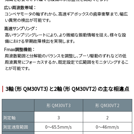
広い周波数帯域 ：
コンベヤモータの軸ずれから、高速ギアボックスの歯車衝撃まで、幅広
い異常の検出が可能です。
高速サンプリング ：
高いサンプリングレートにより、より微細な振動情報を捉え、様々な設
備における早期故障検出を実現します。
Fmax調整機能 ：
周波数範囲と分解能のバランスを調整し、プーリ駆動のずれなどの低
周波異常にフォーカスするか、既定設定で広範囲をモニタリングするこ
とが可能です。
3軸（形 QM30VT3）と2軸（形 QM30VT2）の主な相違点
形 QM30VT3
形 QM30VT2
測定軸
3
2
測定速度範囲
0～65.5mm/s
0～46mm/s