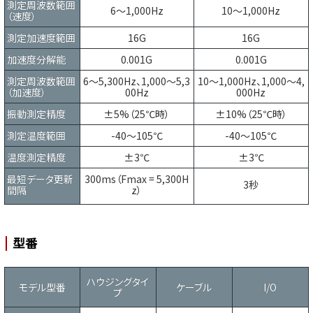
測定周波数範囲
6～1,000Hz
10～1,000Hz
（速度）
測定加速度範囲
16G
16G
加速度分解能
0.001G
0.001G
測定周波数範囲
6～5,300Hz、1,000～5,3
10～1,000Hz、1,000～4,
（加速度）
00Hz
000Hz
振動測定精度
±5%（25℃時）
±10%（25℃時）
測定温度範囲
-40～105℃
-40～105℃
温度測定精度
±3℃
±3℃
最短データ更新
300ms（Fmax = 5,300H
3秒
間隔
z）
型番
ハウジングタイ
モデル型番
ケーブル
I/O
プ