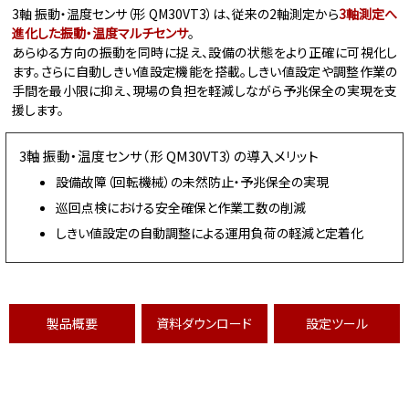
3軸 振動・温度センサ（形 QM30VT3）は、従来の2軸測定から
3軸測定へ
進化した振動・温度マルチセンサ
。
あらゆる方向の振動を同時に捉え、設備の状態をより正確に可視化し
ます。さらに自動しきい値設定機能を搭載。しきい値設定や調整作業の
手間を最小限に抑え、現場の負担を軽減しながら予兆保全の実現を支
援します。
3軸 振動・温度センサ（形 QM30VT3）の導入メリット
設備故障（回転機械）の未然防止・予兆保全の実現
巡回点検における安全確保と作業工数の削減
しきい値設定の自動調整による運用負荷の軽減と定着化
製品概要
資料ダウンロード
設定ツール