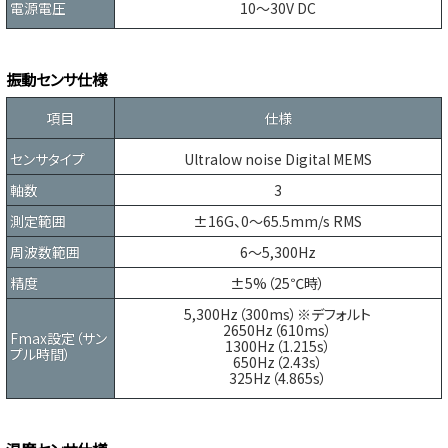
電源電圧
10～30V DC
振動センサ仕様
項目
仕様
センサタイプ
Ultralow noise Digital MEMS
軸数
3
測定範囲
±16G、0～65.5mm/s RMS
周波数範囲
6～5,300Hz
精度
±5%（25℃時）
5,300Hz（300ms）※デフォルト
2650Hz（610ms）
Fmax設定（サン
1300Hz（1.215s）
プル時間）
650Hz（2.43s）
325Hz（4.865s）