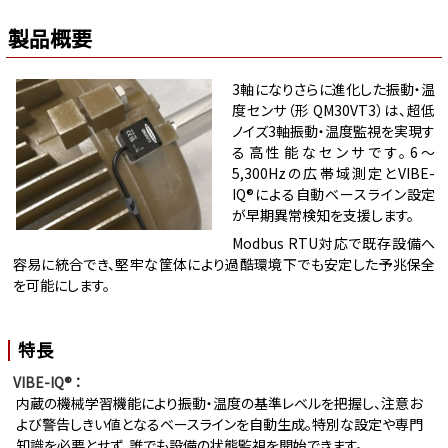
製品概要
3軸になりさらに進化した振動・温
度センサ（形 QM30VT3）は、超低
ノイズ3軸振動・温度監視を実現す
る高性能なセンサです。6〜
5,300Hzの広帯域測定とVIBE-
IQ®による自動ベースライン設定
が早期異常検知を支援します。
Modbus RTU対応で既存設備へ
容易に統合でき、堅牢な筐体により過酷環境下でも安定した予兆保全
を可能にします。
特長
VIBE-IQ® ：
内蔵の機械学習機能により振動・温度の基準レベルを把握し、注意お
よび警告しきい値となるベースラインを自動生成。特別な設定や専門
知識を必要とせず、誰でも設備の状態監視を開始できます。