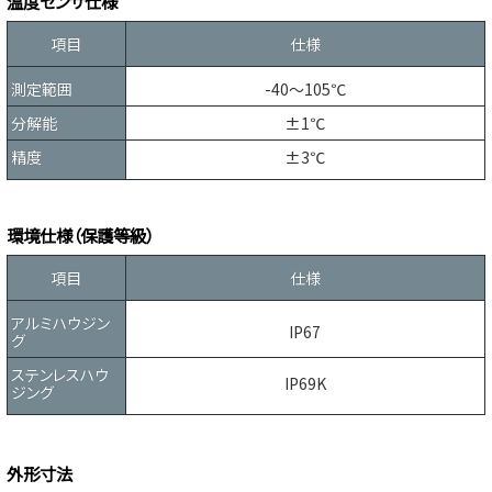
温度センサ仕様
項目
仕様
測定範囲
-40～105℃
分解能
±1℃
精度
±3℃
環境仕様（保護等級）
項目
仕様
アルミハウジン
IP67
グ
ステンレスハウ
IP69K
ジング
外形寸法