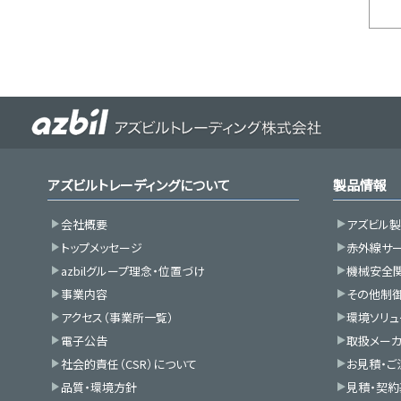
アズビルトレーディングについて
製品情報
会社概要
アズビル
トップメッセージ
赤外線サ
azbilグループ理念・位置づけ
機械安全
事業内容
その他制
アクセス（事業所一覧）
環境ソリュ
電子公告
取扱メーカ
社会的責任（CSR）について
お見積・ご
品質・環境方針
見積・契